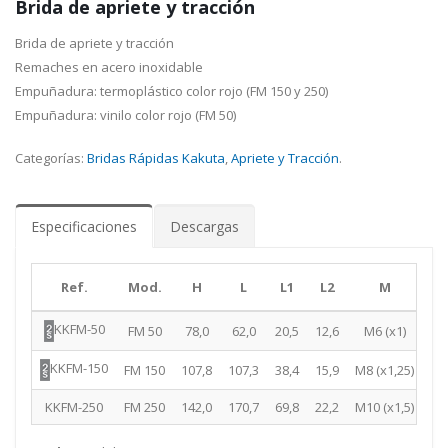
Brida de apriete y tracción
Brida de apriete y tracción
Remaches en acero inoxidable
Empuñadura: termoplástico color rojo (FM 150 y 250)
Empuñadura: vinilo color rojo (FM 50)
Categorías:
Bridas Rápidas Kakuta
,
Apriete y Tracción
.
Especificaciones
Descargas
Ref.
Mod.
H
L
L1
L2
M
KKFM-50
FM 50
78,0
62,0
20,5
12,6
M6 (x1)
M16
KKFM-150
FM 150
107,8
107,3
38,4
15,9
M8 (x1,25)
M20
KKFM-250
FM 250
142,0
170,7
69,8
22,2
M10 (x1,5)
M2