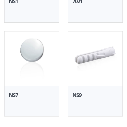
NS1
7021
NS7
NS9