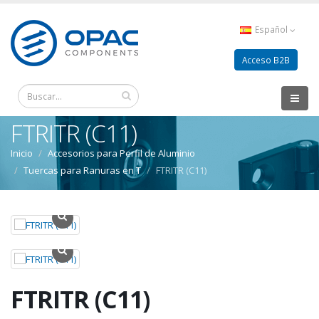
Español
Acceso B2B
FTRITR (C11)
Inicio
Accesorios para Perfil de Aluminio
Tuercas para Ranuras en T
FTRITR (C11)
FTRITR (C11)