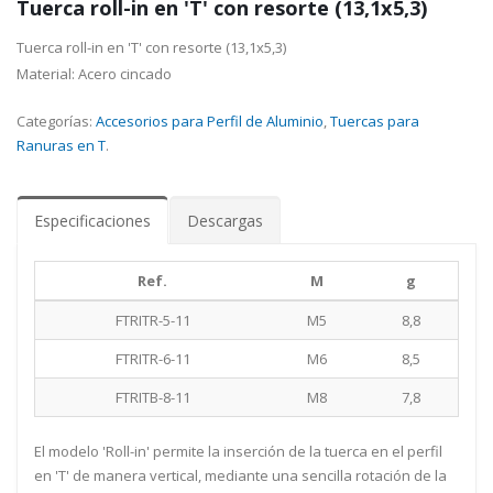
Tuerca roll-in en 'T' con resorte (13,1x5,3)
Tuerca roll-in en 'T' con resorte (13,1x5,3)
Material: Acero cincado
Categorías:
Accesorios para Perfil de Aluminio
,
Tuercas para
Ranuras en T
.
Especificaciones
Descargas
Ref.
M
g
FTRITR-5-11
M5
8,8
FTRITR-6-11
M6
8,5
FTRITB-8-11
M8
7,8
El modelo 'Roll-in' permite la inserción de la tuerca en el perfil
en 'T' de manera vertical, mediante una sencilla rotación de la