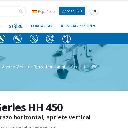
Acceso B2B
Español
G
CONTACTAR
INICIAR SESIÓN
Apriete Vertical - Brazo Horizontal
Series HH 450
Series HH 450
razo horizontal, apriete vertical
azo horizontal, apriete vertical