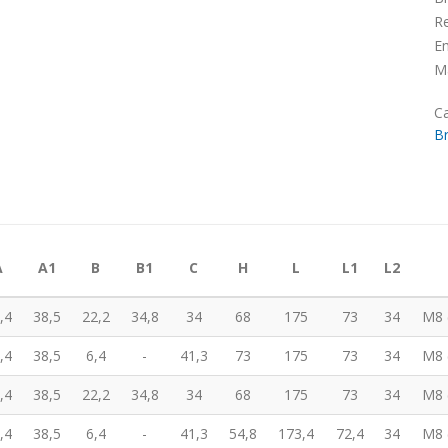
R
Em
Ma
Ca
Br
A
A1
B
B1
C
H
L
L1
L2
,4
38,5
22,2
34,8
34
68
175
73
34
M8 
,4
38,5
6,4
-
41,3
73
175
73
34
M8 
,4
38,5
22,2
34,8
34
68
175
73
34
M8 
,4
38,5
6,4
-
41,3
54,8
173,4
72,4
34
M8 