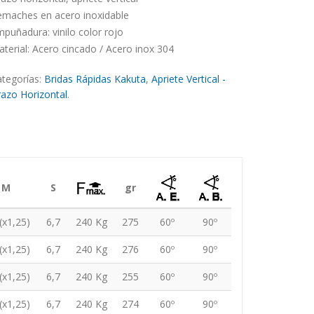
emaches en acero inoxidable
puñadura: vinilo color rojo
terial: Acero cincado / Acero inox 304
tegorías:
Bridas Rápidas Kakuta
,
Apriete Vertical -
azo Horizontal
.
M
S
gr
(x1,25)
6,7
240 Kg
275
60º
90º
(x1,25)
6,7
240 Kg
276
60º
90º
(x1,25)
6,7
240 Kg
255
60º
90º
(x1,25)
6,7
240 Kg
274
60º
90º