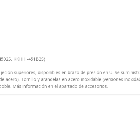
-4502S, KKHHI-451B2S)
ción superiores, disponibles en brazo de presión en U. Se suministra
 acero). Tornillo y arandelas en acero inoxidable (versiones inoxidab
 doble. Más información en el apartado de accesorios.