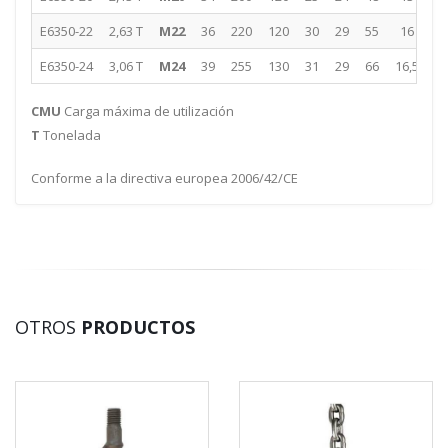
E6350-22
2,63 T
M22
36
220
120
30
29
55
16
4
E6350-24
3,06 T
M24
39
255
130
31
29
66
16,5
5
CMU
Carga máxima de utilización
T
Tonelada
Conforme a la directiva europea 2006/42/CE
OTROS
PRODUCTOS