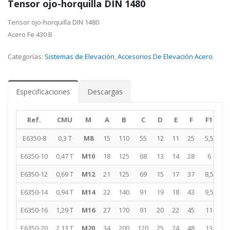
Tensor ojo-horquilla DIN 1480
Tensor ojo-horquilla DIN 1480
Acero Fe 430 B
Categorías:
Sistemas de Elevación
,
Accesorios De Elevación Acero
.
Especificaciones
Descargas
Ref.
CMU
M
A
B
C
D
E
F
F1
G
E6350-8
0,3 T
M8
15
110
55
12
11
25
5,5
1
E6350-10
0,47 T
M10
18
125
68
13
14
28
6
2
E6350-12
0,69 T
M12
21
125
69
15
17
37
8,5
2
E6350-14
0,94 T
M14
22
140
91
19
18
43
9,5
3
E6350-16
1,29 T
M16
27
170
91
20
22
45
11
3
E6350-20
2,13 T
M20
34
200
120
25
24
48
13
4