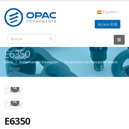
Español
Acceso B2B
E6350
Inicio
Sistemas de Elevación
Accesorios De Elevación Acero
E6350
E6350