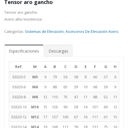
Tensor aro gancho
Tensor aro gancho
Acero alta resistencia
Categorías:
Sistemas de Elevación
,
Accesorios De Elevación Acero
.
Especificaciones
Descargas
Ref.
M
A
B
C
D
E
F
G
H
L1
E6320-5
M5
9
79
56
38
8
60
37
6
109
E6320-6
M6
9
88
65
39
10
68
39
9
122
E6320-8
M8
12
110
75
47
11
88
52
11
155
E6320-10
M10
15
126
90
58
14
101
60
12
181
E6320-12
M12
17
137
100
67
16
111
61
15
195
E6320-14
M14
19
168
117
78
18
131
75
16
236