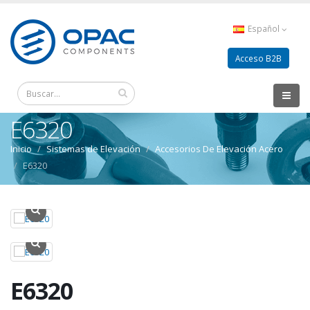
Español
Acceso B2B
E6320
Inicio
Sistemas de Elevación
Accesorios De Elevación Acero
E6320
E6320