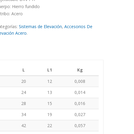
erpo: Hierro fundido
tribo: Acero
tegorías:
Sistemas de Elevación
,
Accesorios De
evación Acero
.
L
L1
Kg
20
12
0,008
1
24
13
0,014
3
28
15
0,016
6
34
19
0,027
0
42
22
0,057