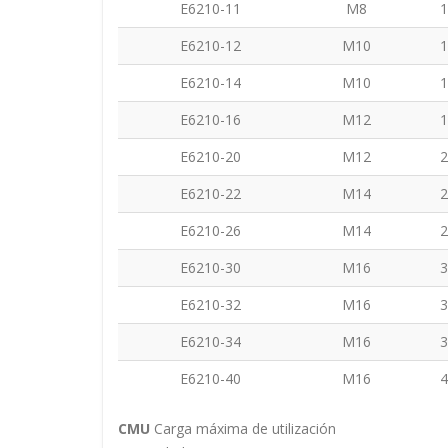
E6210-11
M8
1
E6210-12
M10
1
E6210-14
M10
1
E6210-16
M12
1
E6210-20
M12
2
E6210-22
M14
2
E6210-26
M14
2
E6210-30
M16
3
E6210-32
M16
3
E6210-34
M16
3
E6210-40
M16
4
CMU
Carga máxima de utilización