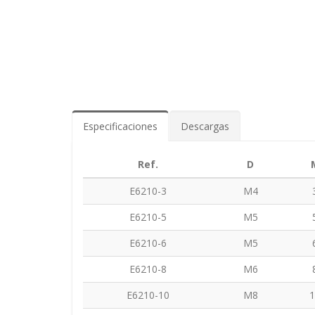
Especificaciones
Descargas
Ref.
D
E6210-3
M4
E6210-5
M5
E6210-6
M5
E6210-8
M6
E6210-10
M8
1