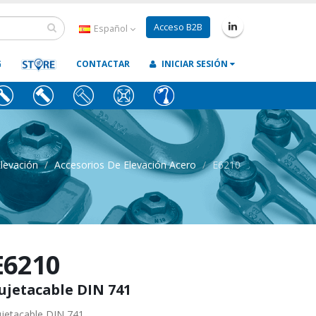
Acceso B2B
Español
G
CONTACTAR
INICIAR SESIÓN
levación
Accesorios De Elevación Acero
E6210
E6210
ujetacable DIN 741
jetacable DIN 741