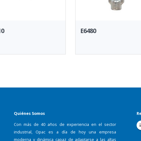
10
E6480
Quiénes Somos
Re
Con más de 40 años de experiencia en el sector
industrial, Opac es a día de hoy una empresa
moderna y dinámica capaz de adaptarse a las altas