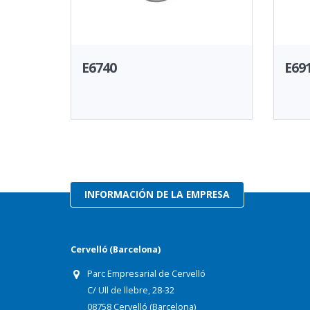
E6740
E69
INFORMACIÓN DE LA EMPRESA
Cervelló (Barcelona)
Parc Empresarial de Cervelló
C/ Ull de llebre, 28-32
08758 Cervelló (Barcelona)