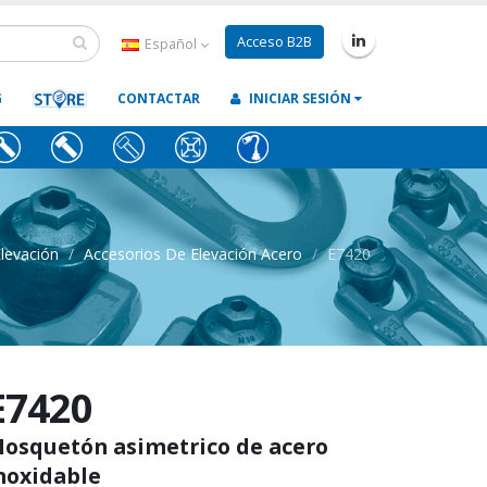
Acceso B2B
Español
G
CONTACTAR
INICIAR SESIÓN
levación
Accesorios De Elevación Acero
E7420
E7420
osquetón asimetrico de acero
noxidable