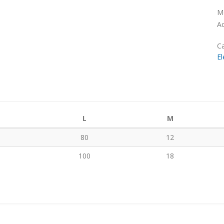
Mo
Ac
Ca
El
L
M
80
12
100
18