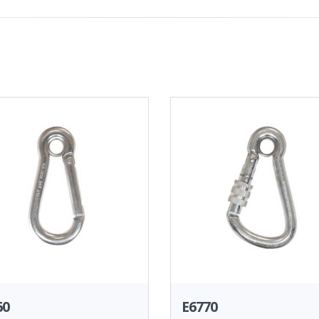
60
E6770