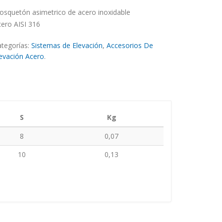
squetón asimetrico de acero inoxidable
ero AISI 316
tegorías:
Sistemas de Elevación
,
Accesorios De
evación Acero
.
S
Kg
8
0,07
10
0,13