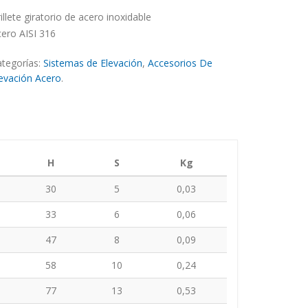
illete giratorio de acero inoxidable
ero AISI 316
tegorías:
Sistemas de Elevación
,
Accesorios De
evación Acero
.
H
S
Kg
30
5
0,03
33
6
0,06
47
8
0,09
58
10
0,24
77
13
0,53