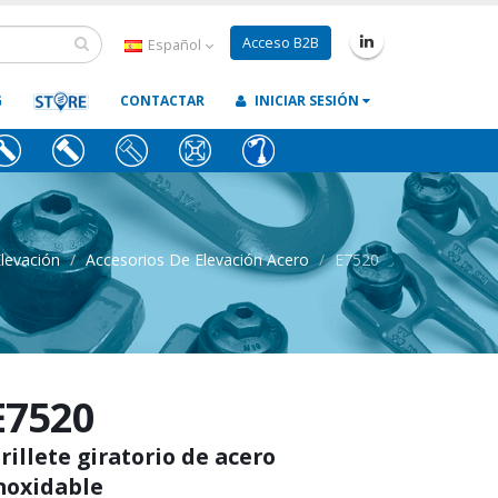
Acceso B2B
Español
G
CONTACTAR
INICIAR SESIÓN
levación
Accesorios De Elevación Acero
E7520
E7520
rillete giratorio de acero
noxidable