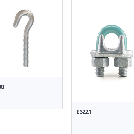
90
E6221