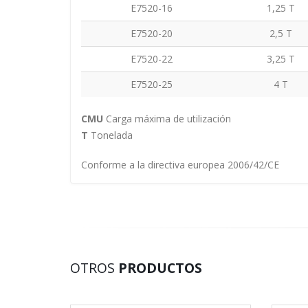
E7520-16
1,25 T
E7520-20
2,5 T
E7520-22
3,25 T
E7520-25
4 T
CMU
Carga máxima de utilización
T
Tonelada
Conforme a la directiva europea 2006/42/CE
OTROS
PRODUCTOS